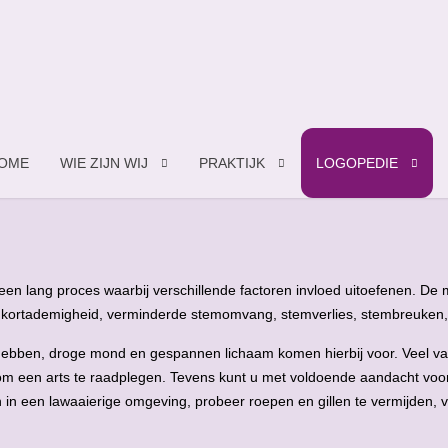
OME
WIE ZIJN WIJ
PRAKTIJK
LOGOPEDIE
 een lang proces waarbij verschillende factoren invloed uitoefenen. D
, kortademigheid, verminderde stemomvang, stemverlies, stembreuken,
hebben, droge mond en gespannen lichaam komen hierbij voor. Veel v
m een arts te raadplegen. Tevens kunt u met voldoende aandacht voor 
in een lawaaierige omgeving, probeer roepen en gillen te vermijden, v