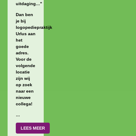
uitdaging…"
Dan ben
je bij
logopediepraktijk
Urlus aan
het
goede
adres.
Voor de
volgende
locatie
zijn wij
op zoek
naar een
nieuwe
collega!
…
LEES MEER